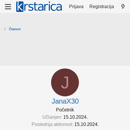
Prijava
Registracija
Članovi
J
JanaX30
Početnik
Učlanjen
15.10.2024.
Poslednja aktivnost
15.10.2024.