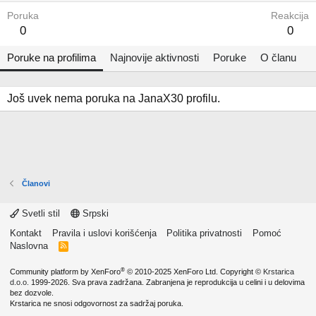
Poruka
Reakcija
0
0
Poruke na profilima
Najnovije aktivnosti
Poruke
O članu
Još uvek nema poruka na JanaX30 profilu.
Članovi
Svetli stil
Srpski
Kontakt
Pravila i uslovi korišćenja
Politika privatnosti
Pomoć
Naslovna
R
S
S
®
Community platform by XenForo
© 2010-2025 XenForo Ltd.
Copyright ©
Krstarica
d.o.o.
1999-2026. Sva prava zadržana. Zabranjena je reprodukcija u celini i u delovima
bez dozvole.
Krstarica ne snosi odgovornost za sadržaj poruka.