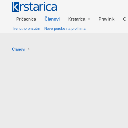
Pričaonica
Članovi
Krstarica
Pravilnik
O 
Trenutno prisutni
Nove poruke na profilima
Članovi