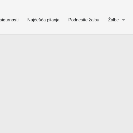
sigurnosti
Najćešća pitanja
Podnesite žalbu
Žalbe