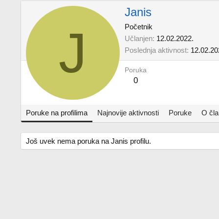
Janis
J
Početnik
Učlanjen
12.02.2022.
Poslednja aktivnost
12.02.20
Poruka
0
Poruke na profilima
Najnovije aktivnosti
Poruke
O čl
Još uvek nema poruka na Janis profilu.