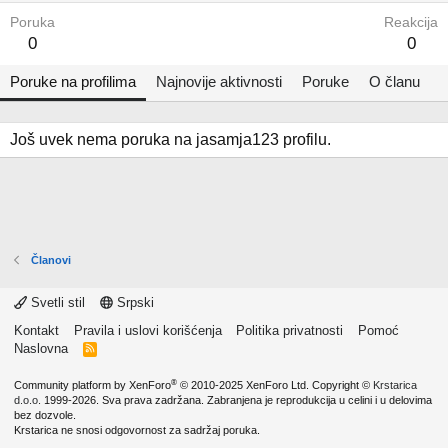
Poruka
Reakcija
0
0
Poruke na profilima
Najnovije aktivnosti
Poruke
O članu
Još uvek nema poruka na jasamja123 profilu.
Članovi
Svetli stil
Srpski
Kontakt
Pravila i uslovi korišćenja
Politika privatnosti
Pomoć
Naslovna
R
S
S
®
Community platform by XenForo
© 2010-2025 XenForo Ltd.
Copyright ©
Krstarica
d.o.o.
1999-2026. Sva prava zadržana. Zabranjena je reprodukcija u celini i u delovima
bez dozvole.
Krstarica ne snosi odgovornost za sadržaj poruka.