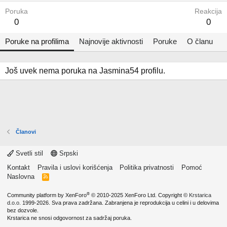
Poruka
Reakcija
0
0
Poruke na profilima
Najnovije aktivnosti
Poruke
O članu
Još uvek nema poruka na Jasmina54 profilu.
Članovi
Svetli stil
Srpski
Kontakt
Pravila i uslovi korišćenja
Politika privatnosti
Pomoć
Naslovna
R
S
S
®
Community platform by XenForo
© 2010-2025 XenForo Ltd.
Copyright ©
Krstarica
d.o.o.
1999-2026. Sva prava zadržana. Zabranjena je reprodukcija u celini i u delovima
bez dozvole.
Krstarica ne snosi odgovornost za sadržaj poruka.