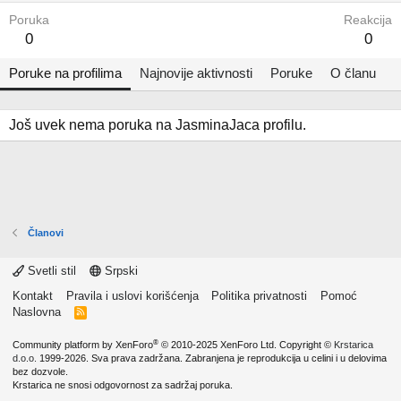
Poruka
Reakcija
0
0
Poruke na profilima
Najnovije aktivnosti
Poruke
O članu
Još uvek nema poruka na JasminaJaca profilu.
Članovi
Svetli stil
Srpski
Kontakt
Pravila i uslovi korišćenja
Politika privatnosti
Pomoć
Naslovna
R
S
S
®
Community platform by XenForo
© 2010-2025 XenForo Ltd.
Copyright ©
Krstarica
d.o.o.
1999-2026. Sva prava zadržana. Zabranjena je reprodukcija u celini i u delovima
bez dozvole.
Krstarica ne snosi odgovornost za sadržaj poruka.