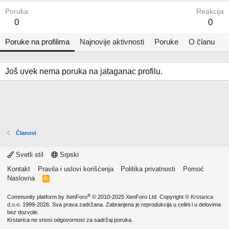
Poruka
Reakcija
0
0
Poruke na profilima
Najnovije aktivnosti
Poruke
O članu
Još uvek nema poruka na jataganac profilu.
Članovi
Svetli stil
Srpski
Kontakt
Pravila i uslovi korišćenja
Politika privatnosti
Pomoć
Naslovna
R
S
S
®
Community platform by XenForo
© 2010-2025 XenForo Ltd.
Copyright ©
Krstarica
d.o.o.
1999-2026. Sva prava zadržana. Zabranjena je reprodukcija u celini i u delovima
bez dozvole.
Krstarica ne snosi odgovornost za sadržaj poruka.