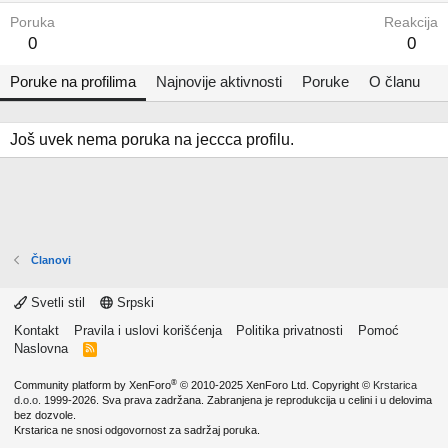
Poruka
Reakcija
0
0
Poruke na profilima
Najnovije aktivnosti
Poruke
O članu
Još uvek nema poruka na jeccca profilu.
Članovi
Svetli stil
Srpski
Kontakt
Pravila i uslovi korišćenja
Politika privatnosti
Pomoć
Naslovna
R
S
S
®
Community platform by XenForo
© 2010-2025 XenForo Ltd.
Copyright ©
Krstarica
d.o.o.
1999-2026. Sva prava zadržana. Zabranjena je reprodukcija u celini i u delovima
bez dozvole.
Krstarica ne snosi odgovornost za sadržaj poruka.