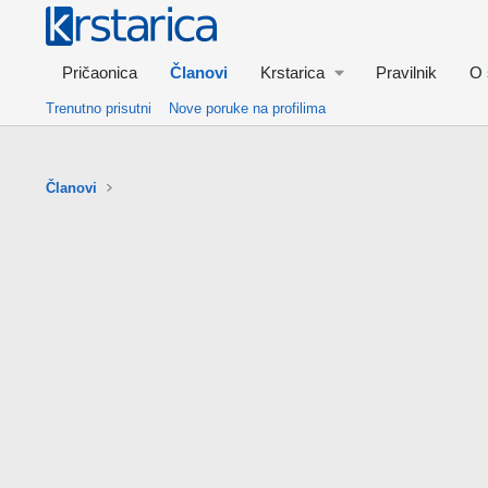
Pričaonica
Članovi
Krstarica
Pravilnik
O 
Trenutno prisutni
Nove poruke na profilima
Članovi