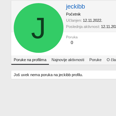
jeckibb
J
Početnik
Učlanjen
12.11.2022.
Poslednja aktivnost
12.11.20
Poruka
0
Poruke na profilima
Najnovije aktivnosti
Poruke
O čl
Još uvek nema poruka na jeckibb profilu.