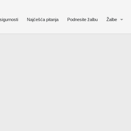
sigurnosti
Najćešća pitanja
Podnesite žalbu
Žalbe