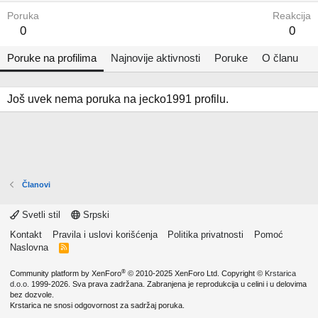
Poruka
Reakcija
0
0
Poruke na profilima
Najnovije aktivnosti
Poruke
O članu
Još uvek nema poruka na jecko1991 profilu.
Članovi
Svetli stil
Srpski
Kontakt
Pravila i uslovi korišćenja
Politika privatnosti
Pomoć
Naslovna
R
S
S
®
Community platform by XenForo
© 2010-2025 XenForo Ltd.
Copyright ©
Krstarica
d.o.o.
1999-2026. Sva prava zadržana. Zabranjena je reprodukcija u celini i u delovima
bez dozvole.
Krstarica ne snosi odgovornost za sadržaj poruka.