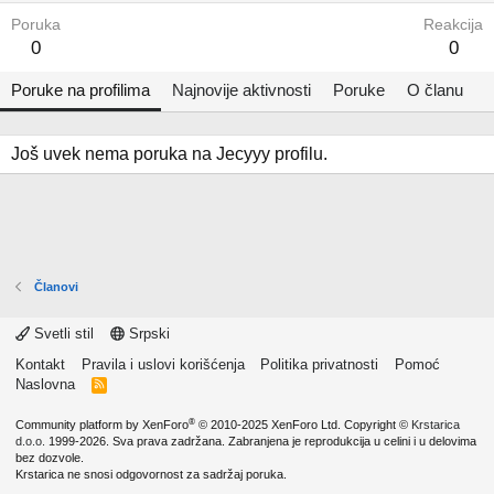
Poruka
Reakcija
0
0
Poruke na profilima
Najnovije aktivnosti
Poruke
O članu
Još uvek nema poruka na Jecyyy profilu.
Članovi
Svetli stil
Srpski
Kontakt
Pravila i uslovi korišćenja
Politika privatnosti
Pomoć
Naslovna
R
S
S
®
Community platform by XenForo
© 2010-2025 XenForo Ltd.
Copyright ©
Krstarica
d.o.o.
1999-2026. Sva prava zadržana. Zabranjena je reprodukcija u celini i u delovima
bez dozvole.
Krstarica ne snosi odgovornost za sadržaj poruka.