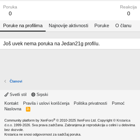
Poruka
Reakcija
0
0
Poruke na profilima
Najnovije aktivnosti
Poruke
O članu
Još uvek nema poruka na Jedan21g profilu.
Članovi
Svetli stil
Srpski
Kontakt
Pravila i uslovi korišćenja
Politika privatnosti
Pomoć
Naslovna
R
S
S
®
Community platform by XenForo
© 2010-2025 XenForo Ltd.
Copyright ©
Krstarica
d.o.o.
1999-2026. Sva prava zadržana. Zabranjena je reprodukcija u celini i u delovima
bez dozvole.
Krstarica ne snosi odgovornost za sadržaj poruka.