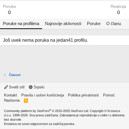
Poruka
Reakcija
0
0
Poruke na profilima
Najnovije aktivnosti
Poruke
O članu
Još uvek nema poruka na jedan41 profilu.
Članovi
Svetli stil
Srpski
Kontakt
Pravila i uslovi korišćenja
Politika privatnosti
Pomoć
Naslovna
R
S
S
®
Community platform by XenForo
© 2010-2025 XenForo Ltd.
Copyright ©
Krstarica
d.o.o.
1999-2026. Sva prava zadržana. Zabranjena je reprodukcija u celini i u delovima
bez dozvole.
Krstarica ne snosi odgovornost za sadržaj poruka.