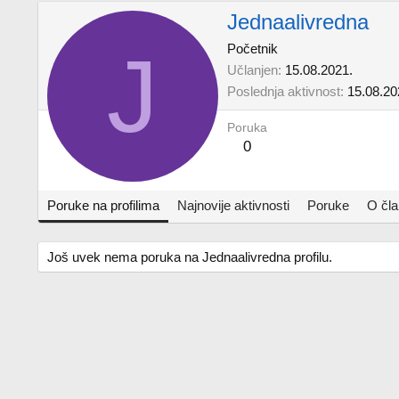
Jednaalivredna
J
Početnik
Učlanjen
15.08.2021.
Poslednja aktivnost
15.08.20
Poruka
0
Poruke na profilima
Najnovije aktivnosti
Poruke
O čl
Još uvek nema poruka na Jednaalivredna profilu.