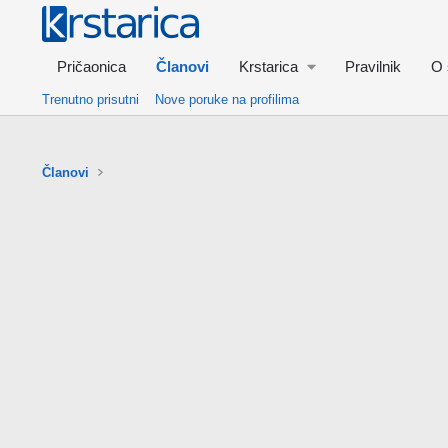
Pričaonica
Članovi
Krstarica
Pravilnik
O 
Trenutno prisutni
Nove poruke na profilima
Članovi