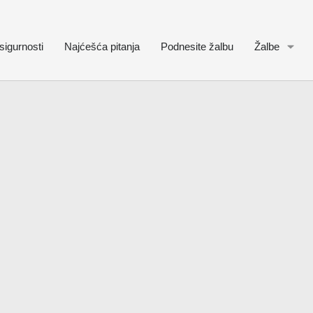
sigurnosti
Najćešća pitanja
Podnesite žalbu
Žalbe