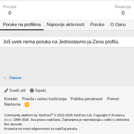
Poruka
Reakcija
0
0
Poruke na profilima
Najnovije aktivnosti
Poruke
O članu
Još uvek nema poruka na Jednostavno-ja-Zena profilu.
Članovi
Svetli stil
Srpski
Kontakt
Pravila i uslovi korišćenja
Politika privatnosti
Pomoć
Naslovna
R
S
S
®
Community platform by XenForo
© 2010-2025 XenForo Ltd.
Copyright ©
Krstarica
d.o.o.
1999-2026. Sva prava zadržana. Zabranjena je reprodukcija u celini i u delovima
bez dozvole.
Krstarica ne snosi odgovornost za sadržaj poruka.