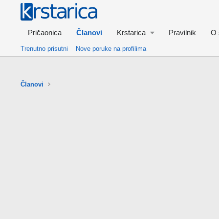
Pričaonica
Članovi
Krstarica
Pravilnik
O 
Trenutno prisutni
Nove poruke na profilima
Članovi