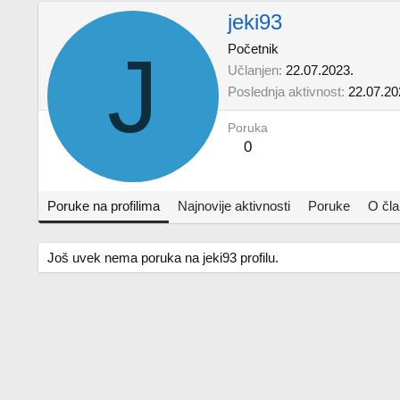
jeki93
J
Početnik
Učlanjen
22.07.2023.
Poslednja aktivnost
22.07.20
Poruka
0
Poruke na profilima
Najnovije aktivnosti
Poruke
O čl
Još uvek nema poruka na jeki93 profilu.