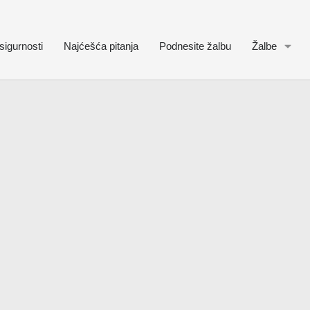
sigurnosti
Najćešća pitanja
Podnesite žalbu
Žalbe