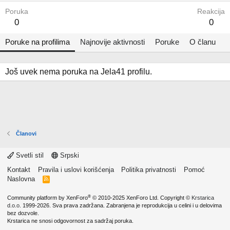
Poruka
Reakcija
0
0
Poruke na profilima
Najnovije aktivnosti
Poruke
O članu
Još uvek nema poruka na Jela41 profilu.
Članovi
Svetli stil
Srpski
Kontakt
Pravila i uslovi korišćenja
Politika privatnosti
Pomoć
Naslovna
R
S
S
®
Community platform by XenForo
© 2010-2025 XenForo Ltd.
Copyright ©
Krstarica
d.o.o.
1999-2026. Sva prava zadržana. Zabranjena je reprodukcija u celini i u delovima
bez dozvole.
Krstarica ne snosi odgovornost za sadržaj poruka.