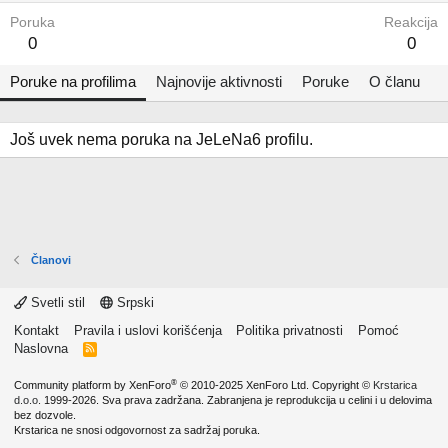
Poruka
Reakcija
0
0
Poruke na profilima
Najnovije aktivnosti
Poruke
O članu
Još uvek nema poruka na JeLeNa6 profilu.
Članovi
Svetli stil
Srpski
Kontakt
Pravila i uslovi korišćenja
Politika privatnosti
Pomoć
Naslovna
R
S
S
®
Community platform by XenForo
© 2010-2025 XenForo Ltd.
Copyright ©
Krstarica
d.o.o.
1999-2026. Sva prava zadržana. Zabranjena je reprodukcija u celini i u delovima
bez dozvole.
Krstarica ne snosi odgovornost za sadržaj poruka.