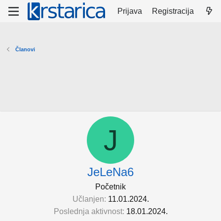
Prijava
Registracija
Članovi
J
JeLeNa6
Početnik
Učlanjen
11.01.2024.
Poslednja aktivnost
18.01.2024.