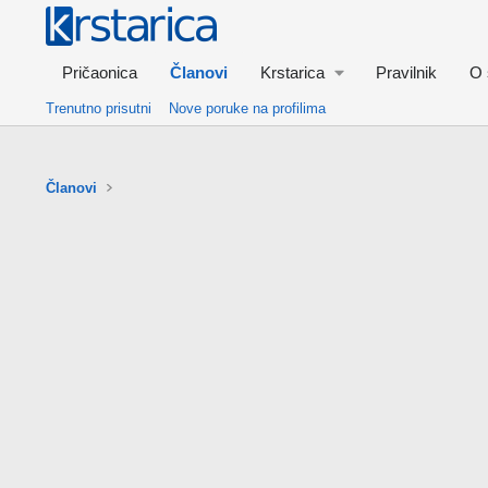
Pričaonica
Članovi
Krstarica
Pravilnik
O 
Trenutno prisutni
Nove poruke na profilima
Članovi