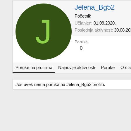
Jelena_Bg52
J
Početnik
Učlanjen
01.09.2020.
Poslednja aktivnost
30.08.20
Poruka
0
Poruke na profilima
Najnovije aktivnosti
Poruke
O čl
Još uvek nema poruka na Jelena_Bg52 profilu.