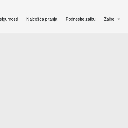
sigurnosti
Najćešća pitanja
Podnesite žalbu
Žalbe