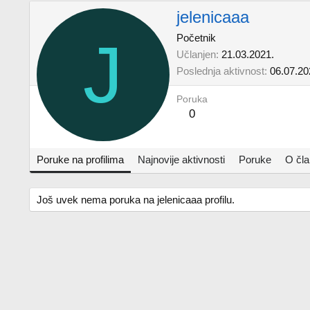
jelenicaaa
J
Početnik
Učlanjen
21.03.2021.
Poslednja aktivnost
06.07.20
Poruka
0
Poruke na profilima
Najnovije aktivnosti
Poruke
O čl
Još uvek nema poruka na jelenicaaa profilu.