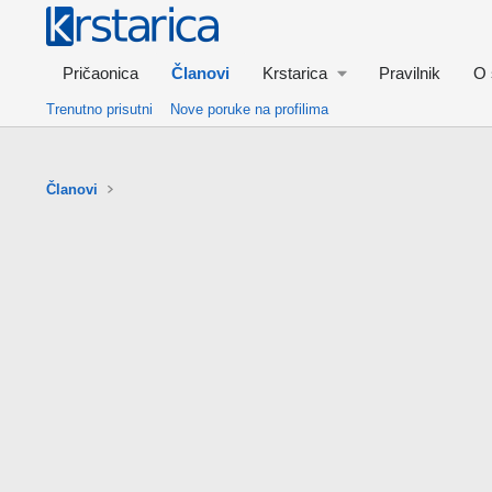
Pričaonica
Članovi
Krstarica
Pravilnik
O 
Trenutno prisutni
Nove poruke na profilima
Članovi