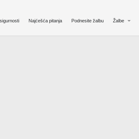
sigurnosti
Najćešća pitanja
Podnesite žalbu
Žalbe