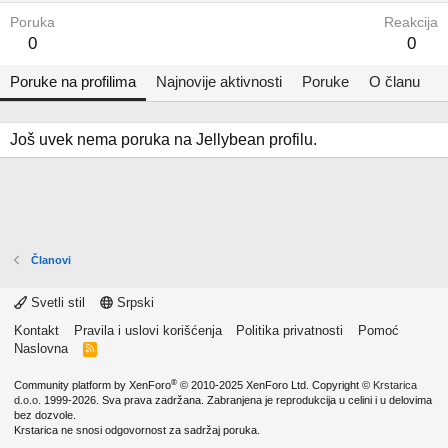
Poruka
Reakcija
0
0
Poruke na profilima
Najnovije aktivnosti
Poruke
O članu
Još uvek nema poruka na Jellybean profilu.
Članovi
Svetli stil
Srpski
Kontakt
Pravila i uslovi korišćenja
Politika privatnosti
Pomoć
Naslovna
R
S
S
®
Community platform by XenForo
© 2010-2025 XenForo Ltd.
Copyright ©
Krstarica
d.o.o.
1999-2026. Sva prava zadržana. Zabranjena je reprodukcija u celini i u delovima
bez dozvole.
Krstarica ne snosi odgovornost za sadržaj poruka.