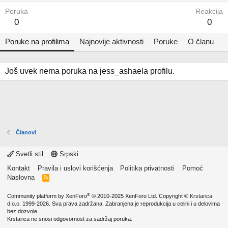
Poruka
Reakcija
0
0
Poruke na profilima
Najnovije aktivnosti
Poruke
O članu
Još uvek nema poruka na jess_ashaela profilu.
Članovi
Svetli stil
Srpski
Kontakt
Pravila i uslovi korišćenja
Politika privatnosti
Pomoć
Naslovna
R
S
S
®
Community platform by XenForo
© 2010-2025 XenForo Ltd.
Copyright ©
Krstarica
d.o.o.
1999-2026. Sva prava zadržana. Zabranjena je reprodukcija u celini i u delovima
bez dozvole.
Krstarica ne snosi odgovornost za sadržaj poruka.