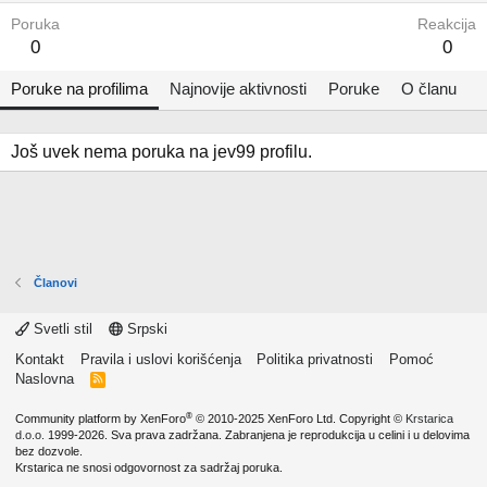
Poruka
Reakcija
0
0
Poruke na profilima
Najnovije aktivnosti
Poruke
O članu
Još uvek nema poruka na jev99 profilu.
Članovi
Svetli stil
Srpski
Kontakt
Pravila i uslovi korišćenja
Politika privatnosti
Pomoć
Naslovna
R
S
S
®
Community platform by XenForo
© 2010-2025 XenForo Ltd.
Copyright ©
Krstarica
d.o.o.
1999-2026. Sva prava zadržana. Zabranjena je reprodukcija u celini i u delovima
bez dozvole.
Krstarica ne snosi odgovornost za sadržaj poruka.