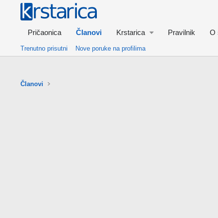
Pričaonica
Članovi
Krstarica
Pravilnik
O 
Trenutno prisutni
Nove poruke na profilima
Članovi