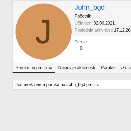
John_bgd
J
Početnik
Učlanjen
02.06.2021.
Poslednja aktivnost
17.12.20
Poruka
0
Poruke na profilima
Najnovije aktivnosti
Poruke
O čl
Još uvek nema poruka na John_bgd profilu.