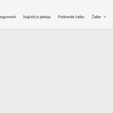
sigurnosti
Najćešća pitanja
Podnesite žalbu
Žalbe