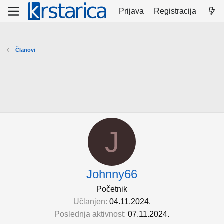
Prijava
Registracija
Članovi
J
Johnny66
Početnik
Učlanjen
04.11.2024.
Poslednja aktivnost
07.11.2024.