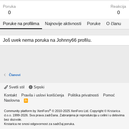
Poruka
Reakcija
0
0
Poruke na profilima
Najnovije aktivnosti
Poruke
O članu
Još uvek nema poruka na Johnny66 profilu.
Članovi
Svetli stil
Srpski
Kontakt
Pravila i uslovi korišćenja
Politika privatnosti
Pomoć
Naslovna
R
S
S
®
Community platform by XenForo
© 2010-2025 XenForo Ltd.
Copyright ©
Krstarica
d.o.o.
1999-2026. Sva prava zadržana. Zabranjena je reprodukcija u celini i u delovima
bez dozvole.
Krstarica ne snosi odgovornost za sadržaj poruka.