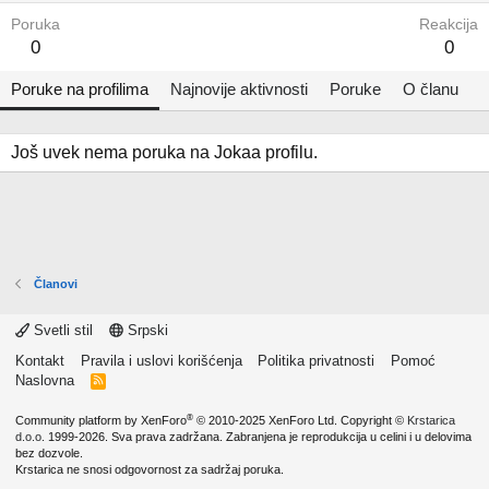
Poruka
Reakcija
0
0
Poruke na profilima
Najnovije aktivnosti
Poruke
O članu
Još uvek nema poruka na Jokaa profilu.
Članovi
Svetli stil
Srpski
Kontakt
Pravila i uslovi korišćenja
Politika privatnosti
Pomoć
Naslovna
R
S
S
®
Community platform by XenForo
© 2010-2025 XenForo Ltd.
Copyright ©
Krstarica
d.o.o.
1999-2026. Sva prava zadržana. Zabranjena je reprodukcija u celini i u delovima
bez dozvole.
Krstarica ne snosi odgovornost za sadržaj poruka.