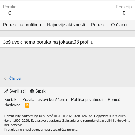
Poruka
Reakcija
0
0
Poruke na profilima
Najnovije aktivnosti
Poruke
O članu
Još uvek nema poruka na jokaaa03 profilu.
Članovi
Svetli stil
Srpski
Kontakt
Pravila i uslovi korišćenja
Politika privatnosti
Pomoć
Naslovna
R
S
S
®
Community platform by XenForo
© 2010-2025 XenForo Ltd.
Copyright ©
Krstarica
d.o.o.
1999-2026. Sva prava zadržana. Zabranjena je reprodukcija u celini i u delovima
bez dozvole.
Krstarica ne snosi odgovornost za sadržaj poruka.