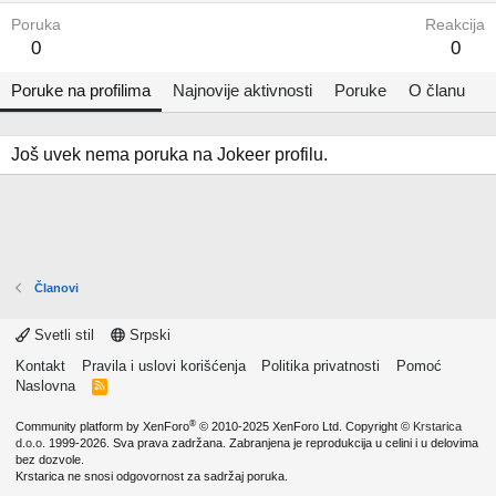
Poruka
Reakcija
0
0
Poruke na profilima
Najnovije aktivnosti
Poruke
O članu
Još uvek nema poruka na Jokeer profilu.
Članovi
Svetli stil
Srpski
Kontakt
Pravila i uslovi korišćenja
Politika privatnosti
Pomoć
Naslovna
R
S
S
®
Community platform by XenForo
© 2010-2025 XenForo Ltd.
Copyright ©
Krstarica
d.o.o.
1999-2026. Sva prava zadržana. Zabranjena je reprodukcija u celini i u delovima
bez dozvole.
Krstarica ne snosi odgovornost za sadržaj poruka.