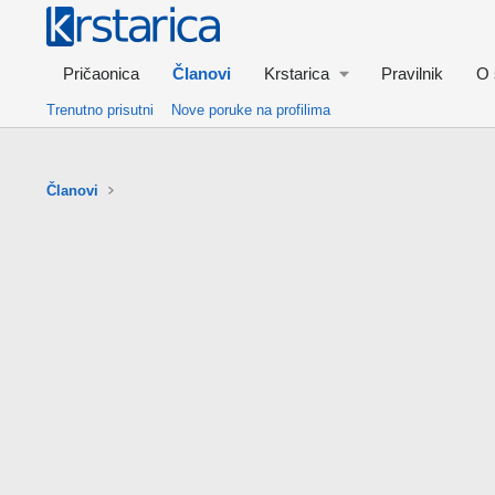
Pričaonica
Članovi
Krstarica
Pravilnik
O 
Trenutno prisutni
Nove poruke na profilima
Članovi