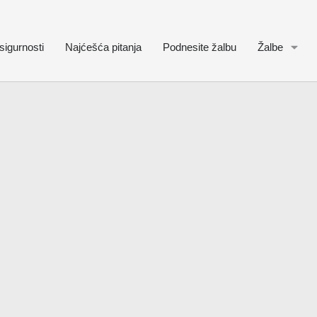
sigurnosti
Najćešća pitanja
Podnesite žalbu
Žalbe