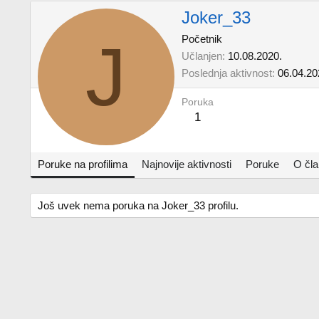
Joker_33
J
Početnik
Učlanjen
10.08.2020.
Poslednja aktivnost
06.04.20
Poruka
1
Poruke na profilima
Najnovije aktivnosti
Poruke
O čl
Još uvek nema poruka na Joker_33 profilu.