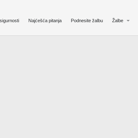
sigurnosti
Najćešća pitanja
Podnesite žalbu
Žalbe