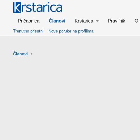
Pričaonica
Članovi
Krstarica
Pravilnik
O 
Trenutno prisutni
Nove poruke na profilima
Članovi