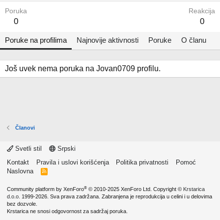
Poruka
Reakcija
0
0
Poruke na profilima
Najnovije aktivnosti
Poruke
O članu
Još uvek nema poruka na Jovan0709 profilu.
Članovi
Svetli stil
Srpski
Kontakt
Pravila i uslovi korišćenja
Politika privatnosti
Pomoć
Naslovna
R
S
S
®
Community platform by XenForo
© 2010-2025 XenForo Ltd.
Copyright ©
Krstarica
d.o.o.
1999-2026. Sva prava zadržana. Zabranjena je reprodukcija u celini i u delovima
bez dozvole.
Krstarica ne snosi odgovornost za sadržaj poruka.