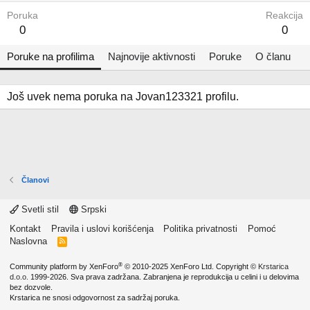
Poruka
Reakcija
0
0
Poruke na profilima
Najnovije aktivnosti
Poruke
O članu
Još uvek nema poruka na Jovan123321 profilu.
Članovi
Svetli stil
Srpski
Kontakt
Pravila i uslovi korišćenja
Politika privatnosti
Pomoć
Naslovna
R
S
S
®
Community platform by XenForo
© 2010-2025 XenForo Ltd.
Copyright ©
Krstarica
d.o.o.
1999-2026. Sva prava zadržana. Zabranjena je reprodukcija u celini i u delovima
bez dozvole.
Krstarica ne snosi odgovornost za sadržaj poruka.