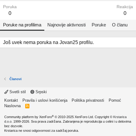
Poruka
Reakcija
0
0
Poruke na profilima
Najnovije aktivnosti
Poruke
O članu
Još uvek nema poruka na Jovan25 profilu.
Članovi
Svetli stil
Srpski
Kontakt
Pravila i uslovi korišćenja
Politika privatnosti
Pomoć
Naslovna
R
S
S
®
Community platform by XenForo
© 2010-2025 XenForo Ltd.
Copyright ©
Krstarica
d.o.o.
1999-2026. Sva prava zadržana. Zabranjena je reprodukcija u celini i u delovima
bez dozvole.
Krstarica ne snosi odgovornost za sadržaj poruka.