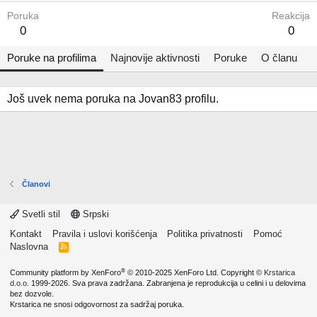
Poruka
Reakcija
0
0
Poruke na profilima
Najnovije aktivnosti
Poruke
O članu
Još uvek nema poruka na Jovan83 profilu.
Članovi
Svetli stil
Srpski
Kontakt
Pravila i uslovi korišćenja
Politika privatnosti
Pomoć
Naslovna
R
S
S
®
Community platform by XenForo
© 2010-2025 XenForo Ltd.
Copyright ©
Krstarica
d.o.o.
1999-2026. Sva prava zadržana. Zabranjena je reprodukcija u celini i u delovima
bez dozvole.
Krstarica ne snosi odgovornost za sadržaj poruka.