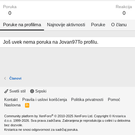
Poruka
Reakcija
0
0
Poruke na profilima
Najnovije aktivnosti
Poruke
O članu
Još uvek nema poruka na Jovan97To profilu.
Članovi
Svetli stil
Srpski
Kontakt
Pravila i uslovi korišćenja
Politika privatnosti
Pomoć
Naslovna
R
S
S
®
Community platform by XenForo
© 2010-2025 XenForo Ltd.
Copyright ©
Krstarica
d.o.o.
1999-2026. Sva prava zadržana. Zabranjena je reprodukcija u celini i u delovima
bez dozvole.
Krstarica ne snosi odgovornost za sadržaj poruka.