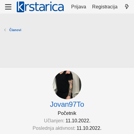
Prijava
Registracija
Članovi
Jovan97To
Početnik
Učlanjen
11.10.2022.
Poslednja aktivnost
11.10.2022.