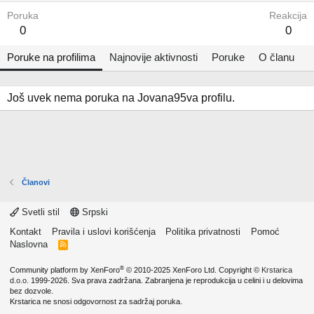
Poruka
Reakcija
0
0
Poruke na profilima
Najnovije aktivnosti
Poruke
O članu
Još uvek nema poruka na Jovana95va profilu.
Članovi
Svetli stil
Srpski
Kontakt
Pravila i uslovi korišćenja
Politika privatnosti
Pomoć
Naslovna
R
S
S
®
Community platform by XenForo
© 2010-2025 XenForo Ltd.
Copyright ©
Krstarica
d.o.o.
1999-2026. Sva prava zadržana. Zabranjena je reprodukcija u celini i u delovima
bez dozvole.
Krstarica ne snosi odgovornost za sadržaj poruka.