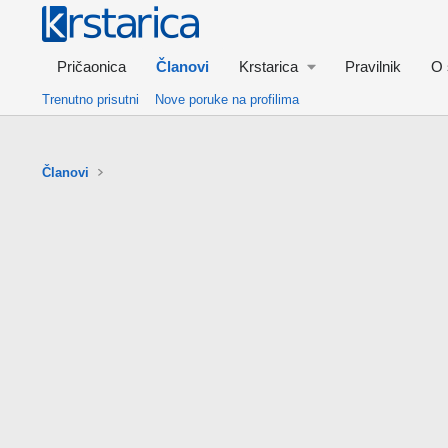
Pričaonica
Članovi
Krstarica
Pravilnik
O 
Trenutno prisutni
Nove poruke na profilima
Članovi