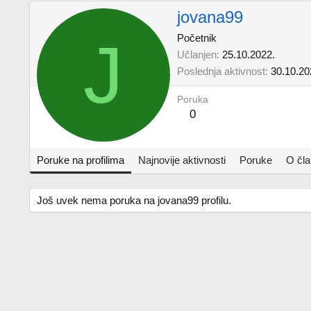
jovana99
J
Početnik
Učlanjen
25.10.2022.
Poslednja aktivnost
30.10.20
Poruka
0
Poruke na profilima
Najnovije aktivnosti
Poruke
O čl
Još uvek nema poruka na jovana99 profilu.