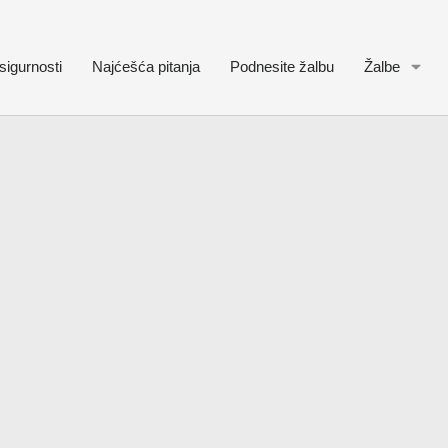
sigurnosti
Najćešća pitanja
Podnesite žalbu
Žalbe