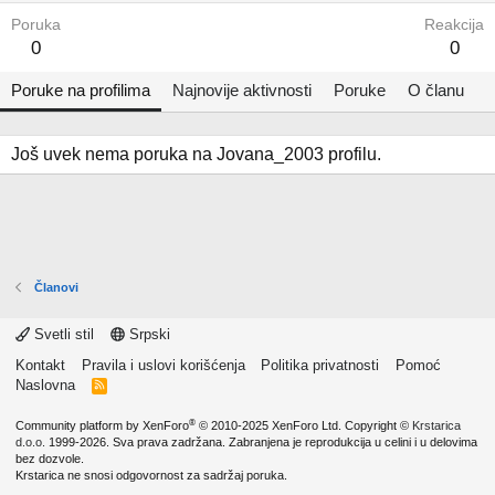
Poruka
Reakcija
0
0
Poruke na profilima
Najnovije aktivnosti
Poruke
O članu
Još uvek nema poruka na Jovana_2003 profilu.
Članovi
Svetli stil
Srpski
Kontakt
Pravila i uslovi korišćenja
Politika privatnosti
Pomoć
Naslovna
R
S
S
®
Community platform by XenForo
© 2010-2025 XenForo Ltd.
Copyright ©
Krstarica
d.o.o.
1999-2026. Sva prava zadržana. Zabranjena je reprodukcija u celini i u delovima
bez dozvole.
Krstarica ne snosi odgovornost za sadržaj poruka.