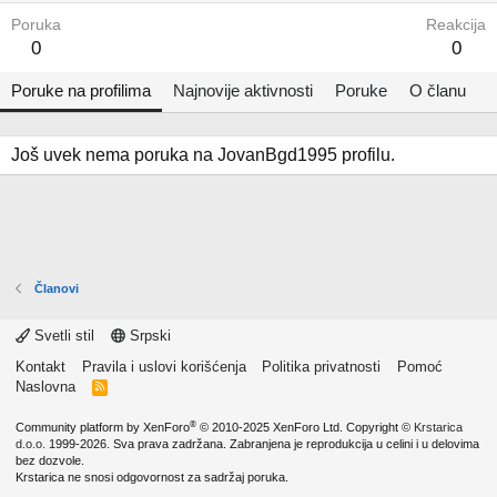
Poruka
Reakcija
0
0
Poruke na profilima
Najnovije aktivnosti
Poruke
O članu
Još uvek nema poruka na JovanBgd1995 profilu.
Članovi
Svetli stil
Srpski
Kontakt
Pravila i uslovi korišćenja
Politika privatnosti
Pomoć
Naslovna
R
S
S
®
Community platform by XenForo
© 2010-2025 XenForo Ltd.
Copyright ©
Krstarica
d.o.o.
1999-2026. Sva prava zadržana. Zabranjena je reprodukcija u celini i u delovima
bez dozvole.
Krstarica ne snosi odgovornost za sadržaj poruka.