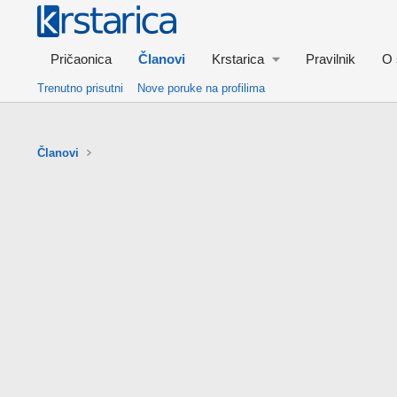
Pričaonica
Članovi
Krstarica
Pravilnik
O 
Trenutno prisutni
Nove poruke na profilima
Članovi