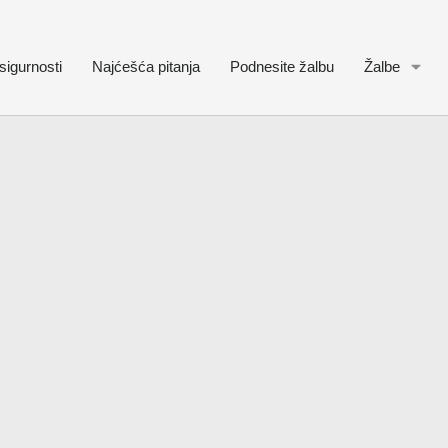
sigurnosti
Najćešća pitanja
Podnesite žalbu
Žalbe