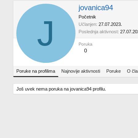
jovanica94
J
Početnik
Učlanjen
27.07.2023.
Poslednja aktivnost
27.07.20
Poruka
0
Poruke na profilima
Najnovije aktivnosti
Poruke
O čl
Još uvek nema poruka na jovanica94 profilu.