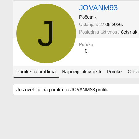
JOVANM93
J
Početnik
Učlanjen
27.05.2026.
Poslednja aktivnost
četvrtak
Poruka
0
Poruke na profilima
Najnovije aktivnosti
Poruke
O čl
Još uvek nema poruka na JOVANM93 profilu.