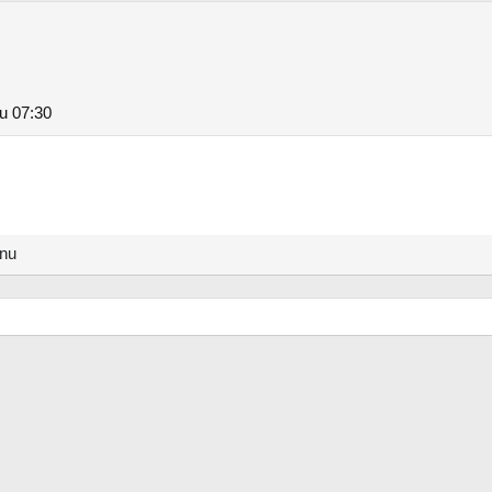
 u 07:30
anu