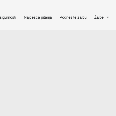
sigurnosti
Najćešća pitanja
Podnesite žalbu
Žalbe