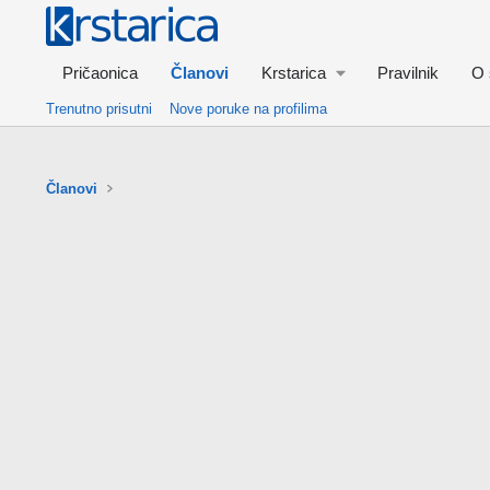
Pričaonica
Članovi
Krstarica
Pravilnik
O 
Trenutno prisutni
Nove poruke na profilima
Članovi