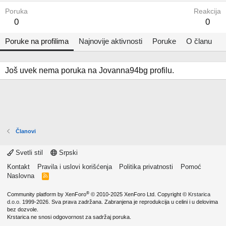
Poruka
Reakcija
0
0
Poruke na profilima
Najnovije aktivnosti
Poruke
O članu
Još uvek nema poruka na Jovanna94bg profilu.
Članovi
Svetli stil
Srpski
Kontakt
Pravila i uslovi korišćenja
Politika privatnosti
Pomoć
Naslovna
R
S
S
®
Community platform by XenForo
© 2010-2025 XenForo Ltd.
Copyright ©
Krstarica
d.o.o.
1999-2026. Sva prava zadržana. Zabranjena je reprodukcija u celini i u delovima
bez dozvole.
Krstarica ne snosi odgovornost za sadržaj poruka.