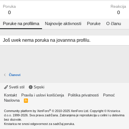
Poruka
Reakcija
0
0
Poruke na profilima
Najnovije aktivnosti
Poruke
O članu
Još uvek nema poruka na jovannna profilu.
Članovi
Svetli stil
Srpski
Kontakt
Pravila i uslovi korišćenja
Politika privatnosti
Pomoć
Naslovna
R
S
S
®
Community platform by XenForo
© 2010-2025 XenForo Ltd.
Copyright ©
Krstarica
d.o.o.
1999-2026. Sva prava zadržana. Zabranjena je reprodukcija u celini i u delovima
bez dozvole.
Krstarica ne snosi odgovornost za sadržaj poruka.