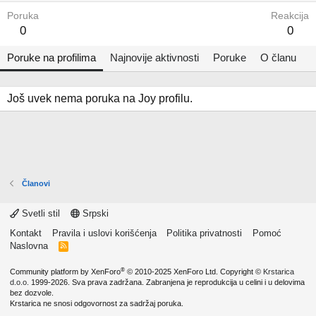
Poruka
Reakcija
0
0
Poruke na profilima
Najnovije aktivnosti
Poruke
O članu
Još uvek nema poruka na Joy profilu.
Članovi
Svetli stil
Srpski
Kontakt
Pravila i uslovi korišćenja
Politika privatnosti
Pomoć
Naslovna
R
S
S
®
Community platform by XenForo
© 2010-2025 XenForo Ltd.
Copyright ©
Krstarica
d.o.o.
1999-2026. Sva prava zadržana. Zabranjena je reprodukcija u celini i u delovima
bez dozvole.
Krstarica ne snosi odgovornost za sadržaj poruka.