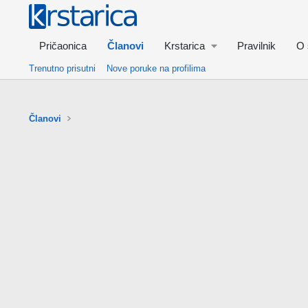
Pričaonica
Članovi
Krstarica
Pravilnik
O 
Trenutno prisutni
Nove poruke na profilima
Članovi