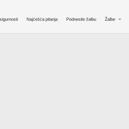
sigurnosti
Najćešća pitanja
Podnesite žalbu
Žalbe