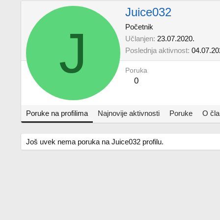
Juice032
J
Početnik
Učlanjen
23.07.2020.
Poslednja aktivnost
04.07.20
Poruka
0
Poruke na profilima
Najnovije aktivnosti
Poruke
O čl
Još uvek nema poruka na Juice032 profilu.