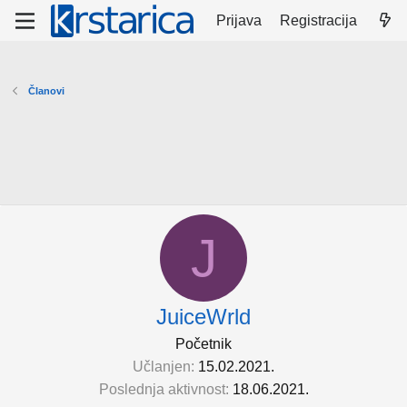
Prijava
Registracija
Članovi
J
JuiceWrld
Početnik
Učlanjen
15.02.2021.
Poslednja aktivnost
18.06.2021.