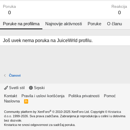
Poruka
Reakcija
0
0
Poruke na profilima
Najnovije aktivnosti
Poruke
O članu
Još uvek nema poruka na JuiceWrld profilu.
Članovi
Svetli stil
Srpski
Kontakt
Pravila i uslovi korišćenja
Politika privatnosti
Pomoć
Naslovna
R
S
S
®
Community platform by XenForo
© 2010-2025 XenForo Ltd.
Copyright ©
Krstarica
d.o.o.
1999-2026. Sva prava zadržana. Zabranjena je reprodukcija u celini i u delovima
bez dozvole.
Krstarica ne snosi odgovornost za sadržaj poruka.