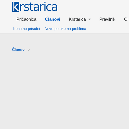
Pričaonica
Članovi
Krstarica
Pravilnik
O 
Trenutno prisutni
Nove poruke na profilima
Članovi