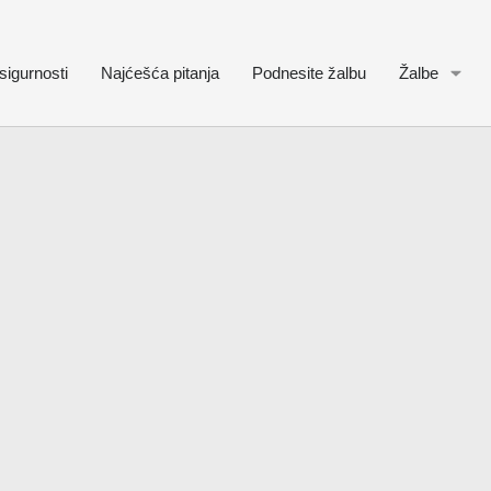
sigurnosti
Najćešća pitanja
Podnesite žalbu
Žalbe