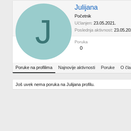
Julijana
J
Početnik
Učlanjen
23.05.2021.
Poslednja aktivnost
23.05.20
Poruka
0
Poruke na profilima
Najnovije aktivnosti
Poruke
O čl
Još uvek nema poruka na Julijana profilu.