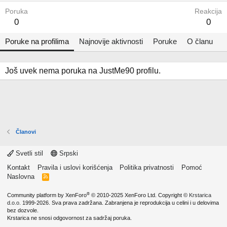
Poruka
Reakcija
0
0
Poruke na profilima
Najnovije aktivnosti
Poruke
O članu
Još uvek nema poruka na JustMe90 profilu.
Članovi
Svetli stil
Srpski
Kontakt
Pravila i uslovi korišćenja
Politika privatnosti
Pomoć
Naslovna
R
S
S
®
Community platform by XenForo
© 2010-2025 XenForo Ltd.
Copyright ©
Krstarica
d.o.o.
1999-2026. Sva prava zadržana. Zabranjena je reprodukcija u celini i u delovima
bez dozvole.
Krstarica ne snosi odgovornost za sadržaj poruka.