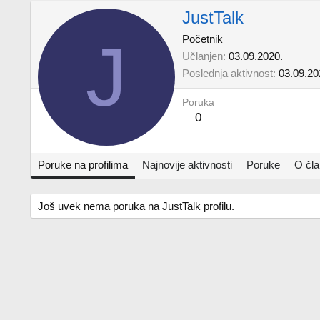
JustTalk
J
Početnik
Učlanjen
03.09.2020.
Poslednja aktivnost
03.09.20
Poruka
0
Poruke na profilima
Najnovije aktivnosti
Poruke
O čl
Još uvek nema poruka na JustTalk profilu.