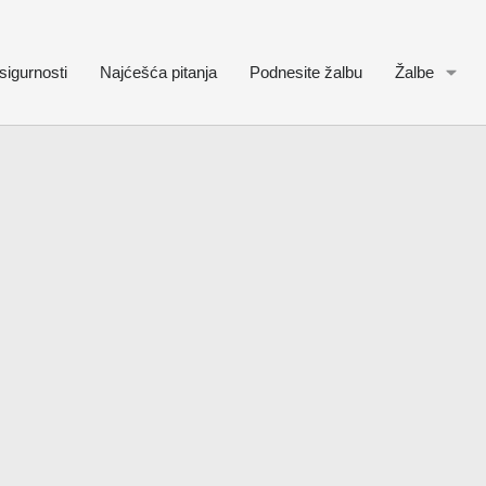
sigurnosti
Najćešća pitanja
Podnesite žalbu
Žalbe