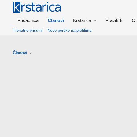
Pričaonica
Članovi
Krstarica
Pravilnik
O 
Trenutno prisutni
Nove poruke na profilima
Članovi