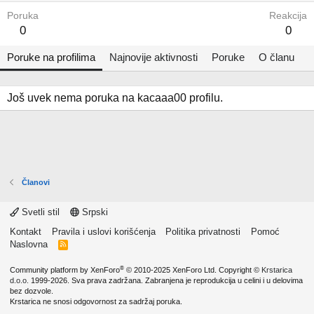
Poruka
Reakcija
0
0
Poruke na profilima
Najnovije aktivnosti
Poruke
O članu
Još uvek nema poruka na kacaaa00 profilu.
Članovi
Svetli stil
Srpski
Kontakt
Pravila i uslovi korišćenja
Politika privatnosti
Pomoć
Naslovna
R
S
S
®
Community platform by XenForo
© 2010-2025 XenForo Ltd.
Copyright ©
Krstarica
d.o.o.
1999-2026. Sva prava zadržana. Zabranjena je reprodukcija u celini i u delovima
bez dozvole.
Krstarica ne snosi odgovornost za sadržaj poruka.