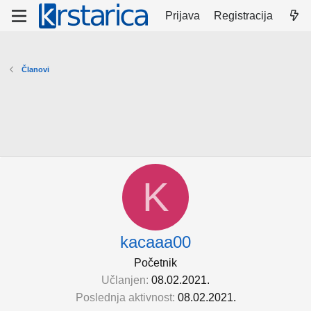
Prijava
Registracija
Članovi
K
kacaaa00
Početnik
Učlanjen
08.02.2021.
Poslednja aktivnost
08.02.2021.