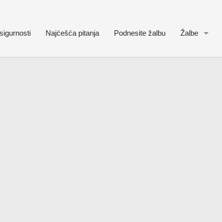
sigurnosti
Najćešća pitanja
Podnesite žalbu
Žalbe