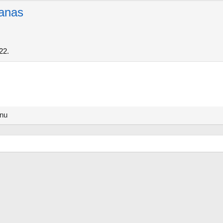
anas
22.
anu