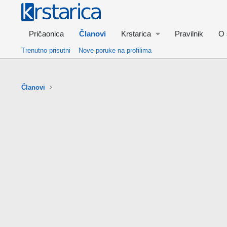
Pričaonica
Članovi
Krstarica
Pravilnik
O 
Trenutno prisutni
Nove poruke na profilima
Članovi